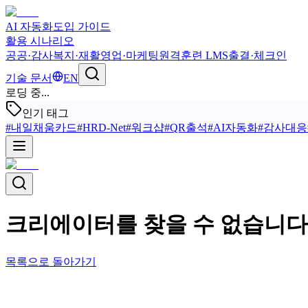
AI 자동화
도입 가이드
활용 시나리오
공공·감사
복지·재활
영업·마케팅
원격훈련 LMS
출결·체크인
기술 문서
EN
로딩 중...
인기 태그
#
내일채움카드
#
HRD-Net
#
워크샵
#
QR출석
#
AI자동화
#
감사대응
크리에이터를 찾을 수 없습니다
목록으로 돌아가기