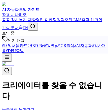
AI 자동화
도입 가이드
활용 시나리오
공공·감사
복지·재활
영업·마케팅
원격훈련 LMS
출결·체크인
기술 문서
EN
로딩 중...
인기 태그
#
내일채움카드
#
HRD-Net
#
워크샵
#
QR출석
#
AI자동화
#
감사대
응
#
DPU증빙
크리에이터를 찾을 수 없습니
다
목록으로 돌아가기