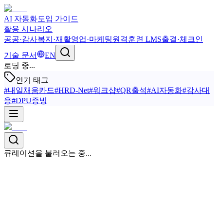
AI 자동화
도입 가이드
활용 시나리오
공공·감사
복지·재활
영업·마케팅
원격훈련 LMS
출결·체크인
기술 문서
EN
로딩 중...
인기 태그
#
내일채움카드
#
HRD-Net
#
워크샵
#
QR출석
#
AI자동화
#
감사대
응
#
DPU증빙
큐레이션을 불러오는 중...