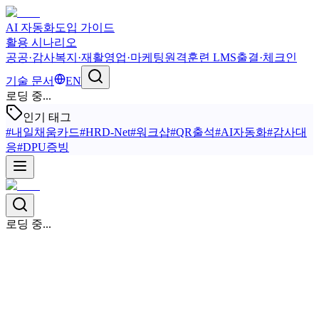
AI 자동화
도입 가이드
활용 시나리오
공공·감사
복지·재활
영업·마케팅
원격훈련 LMS
출결·체크인
기술 문서
EN
로딩 중...
인기 태그
#
내일채움카드
#
HRD-Net
#
워크샵
#
QR출석
#
AI자동화
#
감사대
응
#
DPU증빙
로딩 중...