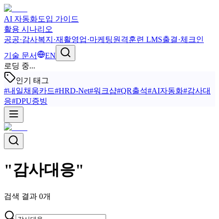
AI 자동화
도입 가이드
활용 시나리오
공공·감사
복지·재활
영업·마케팅
원격훈련 LMS
출결·체크인
기술 문서
EN
로딩 중...
인기 태그
#
내일채움카드
#
HRD-Net
#
워크샵
#
QR출석
#
AI자동화
#
감사대
응
#
DPU증빙
"
감사대응
"
검색 결과
0
개