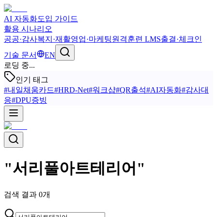
AI 자동화
도입 가이드
활용 시나리오
공공·감사
복지·재활
영업·마케팅
원격훈련 LMS
출결·체크인
기술 문서
EN
로딩 중...
인기 태그
#
내일채움카드
#
HRD-Net
#
워크샵
#
QR출석
#
AI자동화
#
감사대
응
#
DPU증빙
"
서리풀아트테리어
"
검색 결과
0
개