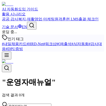
AI 자동화
도입 가이드
활용 시나리오
공공·감사
복지·재활
영업·마케팅
원격훈련 LMS
출결·체크인
기술 문서
EN
로딩 중...
인기 태그
#
내일채움카드
#
HRD-Net
#
워크샵
#
QR출석
#
AI자동화
#
감사대
응
#
DPU증빙
"
운영자매뉴얼
"
검색 결과
0
개