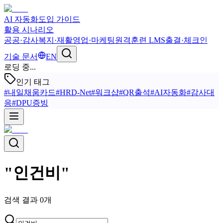
AI 자동화
도입 가이드
활용 시나리오
공공·감사
복지·재활
영업·마케팅
원격훈련 LMS
출결·체크인
기술 문서
EN
로딩 중...
인기 태그
#
내일채움카드
#
HRD-Net
#
워크샵
#
QR출석
#
AI자동화
#
감사대
응
#
DPU증빙
"
인건비
"
검색 결과
0
개