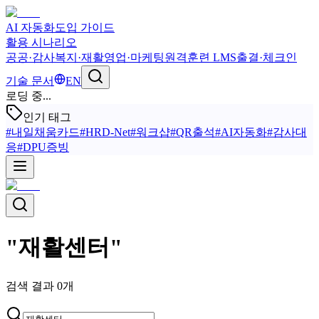
AI 자동화
도입 가이드
활용 시나리오
공공·감사
복지·재활
영업·마케팅
원격훈련 LMS
출결·체크인
기술 문서
EN
로딩 중...
인기 태그
#
내일채움카드
#
HRD-Net
#
워크샵
#
QR출석
#
AI자동화
#
감사대
응
#
DPU증빙
"
재활센터
"
검색 결과
0
개