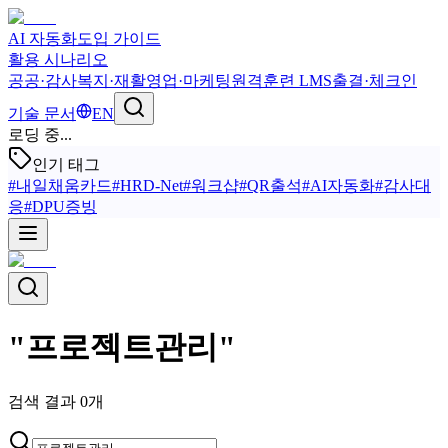
AI 자동화
도입 가이드
활용 시나리오
공공·감사
복지·재활
영업·마케팅
원격훈련 LMS
출결·체크인
기술 문서
EN
로딩 중...
인기 태그
#
내일채움카드
#
HRD-Net
#
워크샵
#
QR출석
#
AI자동화
#
감사대
응
#
DPU증빙
"
프로젝트관리
"
검색 결과
0
개