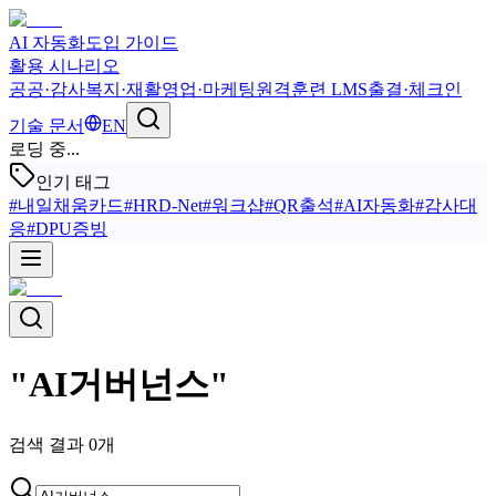
AI 자동화
도입 가이드
활용 시나리오
공공·감사
복지·재활
영업·마케팅
원격훈련 LMS
출결·체크인
기술 문서
EN
로딩 중...
인기 태그
#
내일채움카드
#
HRD-Net
#
워크샵
#
QR출석
#
AI자동화
#
감사대
응
#
DPU증빙
"
AI거버넌스
"
검색 결과
0
개