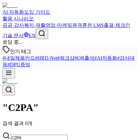
AI 자동화
도입 가이드
활용 시나리오
공공·감사
복지·재활
영업·마케팅
원격훈련 LMS
출결·체크인
기술 문서
EN
로딩 중...
인기 태그
#
내일채움카드
#
HRD-Net
#
워크샵
#
QR출석
#
AI자동화
#
감사대
응
#
DPU증빙
"
C2PA
"
검색 결과
0
개