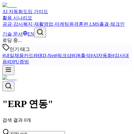
AI 자동화
도입 가이드
활용 시나리오
공공·감사
복지·재활
영업·마케팅
원격훈련 LMS
출결·체크인
기술 문서
EN
로딩 중...
인기 태그
#
내일채움카드
#
HRD-Net
#
워크샵
#
QR출석
#
AI자동화
#
감사대
응
#
DPU증빙
"
ERP 연동
"
검색 결과
0
개