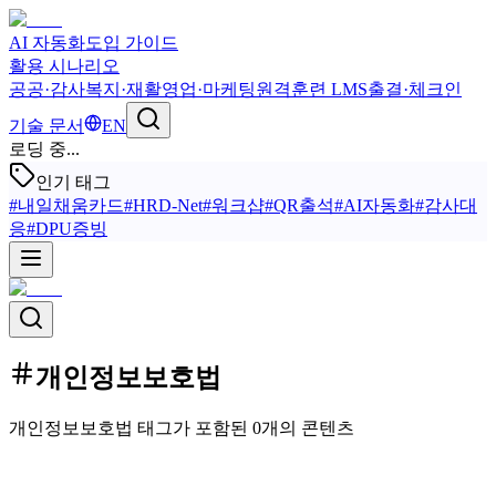
AI 자동화
도입 가이드
활용 시나리오
공공·감사
복지·재활
영업·마케팅
원격훈련 LMS
출결·체크인
기술 문서
EN
로딩 중...
인기 태그
#
내일채움카드
#
HRD-Net
#
워크샵
#
QR출석
#
AI자동화
#
감사대
응
#
DPU증빙
개인정보보호법
개인정보보호법 태그가 포함된 0개의 콘텐츠