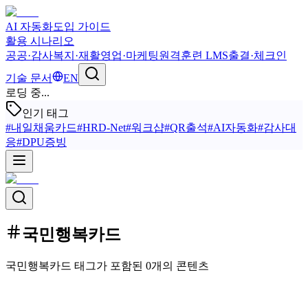
AI 자동화
도입 가이드
활용 시나리오
공공·감사
복지·재활
영업·마케팅
원격훈련 LMS
출결·체크인
기술 문서
EN
로딩 중...
인기 태그
#
내일채움카드
#
HRD-Net
#
워크샵
#
QR출석
#
AI자동화
#
감사대
응
#
DPU증빙
국민행복카드
국민행복카드 태그가 포함된 0개의 콘텐츠