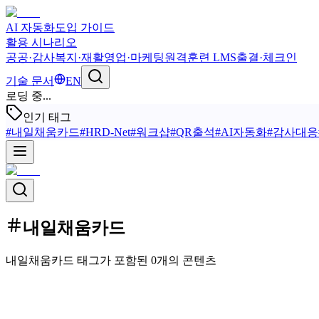
AI 자동화
도입 가이드
활용 시나리오
공공·감사
복지·재활
영업·마케팅
원격훈련 LMS
출결·체크인
기술 문서
EN
로딩 중...
인기 태그
#
내일채움카드
#
HRD-Net
#
워크샵
#
QR출석
#
AI자동화
#
감사대응
내일채움카드
내일채움카드 태그가 포함된 0개의 콘텐츠