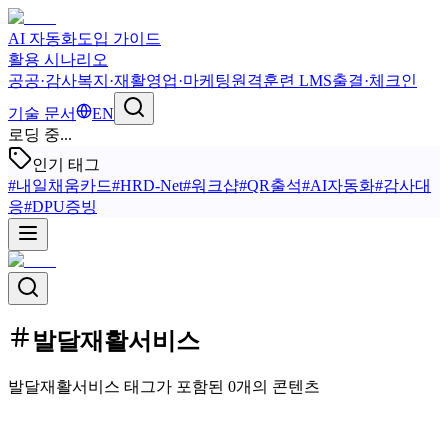
AI 자동화
도입 가이드
활용 시나리오
공공·감사
복지·재활
영업·마케팅
원격훈련 LMS
출결·체크인
기술 문서
EN
로딩 중...
인기 태그
#
내일채움카드
#
HRD-Net
#
워크샵
#
QR출석
#
AI자동화
#
감사대
응
#
DPU증빙
발달재활서비스
발달재활서비스 태그가 포함된 0개의 콘텐츠