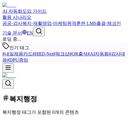
AI 자동화
도입 가이드
활용 시나리오
공공·감사
복지·재활
영업·마케팅
원격훈련 LMS
출결·체크인
기술 문서
EN
로딩 중...
인기 태그
#
내일채움카드
#
HRD-Net
#
워크샵
#
QR출석
#
AI자동화
#
감사대
응
#
DPU증빙
복지행정
복지행정 태그가 포함된 0개의 콘텐츠