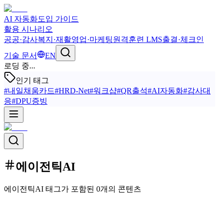
AI 자동화
도입 가이드
활용 시나리오
공공·감사
복지·재활
영업·마케팅
원격훈련 LMS
출결·체크인
기술 문서
EN
로딩 중...
인기 태그
#
내일채움카드
#
HRD-Net
#
워크샵
#
QR출석
#
AI자동화
#
감사대
응
#
DPU증빙
에이전틱AI
에이전틱AI 태그가 포함된 0개의 콘텐츠