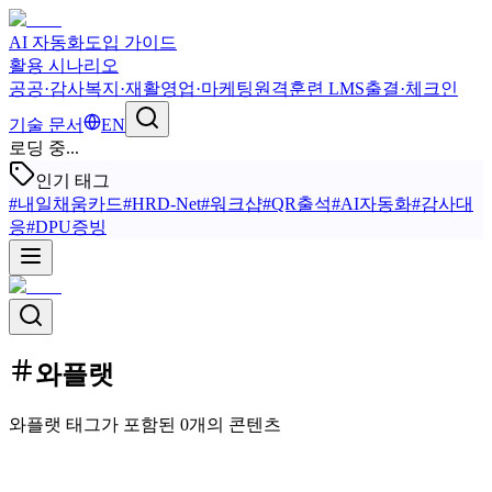
AI 자동화
도입 가이드
활용 시나리오
공공·감사
복지·재활
영업·마케팅
원격훈련 LMS
출결·체크인
기술 문서
EN
로딩 중...
인기 태그
#
내일채움카드
#
HRD-Net
#
워크샵
#
QR출석
#
AI자동화
#
감사대
응
#
DPU증빙
와플랫
와플랫 태그가 포함된 0개의 콘텐츠