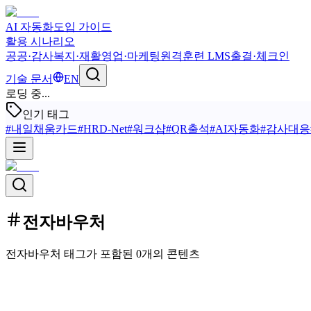
AI 자동화
도입 가이드
활용 시나리오
공공·감사
복지·재활
영업·마케팅
원격훈련 LMS
출결·체크인
기술 문서
EN
로딩 중...
인기 태그
#
내일채움카드
#
HRD-Net
#
워크샵
#
QR출석
#
AI자동화
#
감사대응
전자바우처
전자바우처 태그가 포함된 0개의 콘텐츠