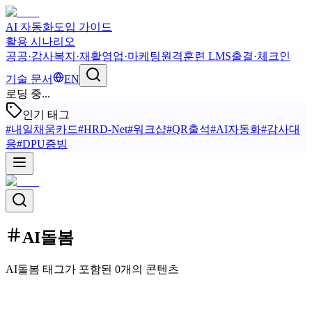
AI 자동화
도입 가이드
활용 시나리오
공공·감사
복지·재활
영업·마케팅
원격훈련 LMS
출결·체크인
기술 문서
EN
로딩 중...
인기 태그
#
내일채움카드
#
HRD-Net
#
워크샵
#
QR출석
#
AI자동화
#
감사대
응
#
DPU증빙
AI돌봄
AI돌봄 태그가 포함된 0개의 콘텐츠