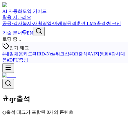
AI 자동화
도입 가이드
활용 시나리오
공공·감사
복지·재활
영업·마케팅
원격훈련 LMS
출결·체크인
기술 문서
EN
로딩 중...
인기 태그
#
내일채움카드
#
HRD-Net
#
워크샵
#
QR출석
#
AI자동화
#
감사대
응
#
DPU증빙
qr출석
qr출석 태그가 포함된 0개의 콘텐츠