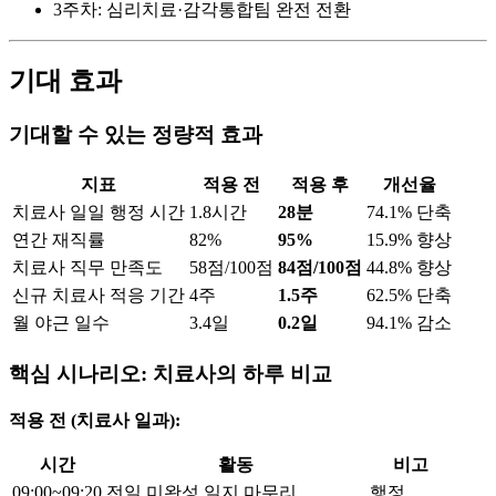
3주차: 심리치료·감각통합팀 완전 전환
기대 효과
기대할 수 있는 정량적 효과
지표
적용 전
적용 후
개선율
치료사 일일 행정 시간
1.8시간
28분
74.1% 단축
연간 재직률
82%
95%
15.9% 향상
치료사 직무 만족도
58점/100점
84점/100점
44.8% 향상
신규 치료사 적응 기간
4주
1.5주
62.5% 단축
월 야근 일수
3.4일
0.2일
94.1% 감소
핵심 시나리오: 치료사의 하루 비교
적용 전 (치료사 일과):
시간
활동
비고
09:00~09:20
전일 미완성 일지 마무리
행정