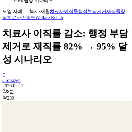
95% 달성 시나리오
도입 사례 — 복지·재활
치료사이직률
행정부담제거
재직률향
상
치료사만족도
Welfare Rehab
치료사 이직률 감소: 행정 부담
제거로 재직률 82% → 95% 달
성 시나리오
C
Cronozen
2026.02.17
8
분
230