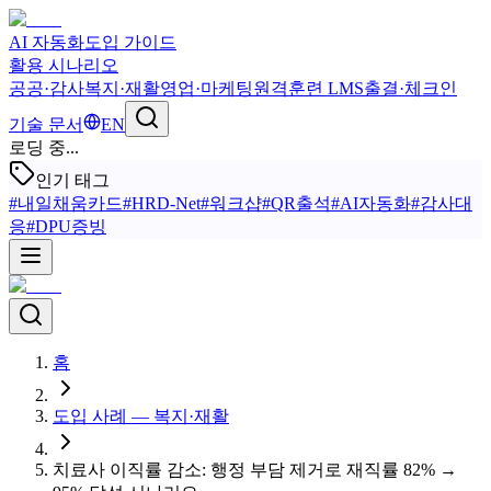
AI 자동화
도입 가이드
활용 시나리오
공공·감사
복지·재활
영업·마케팅
원격훈련 LMS
출결·체크인
기술 문서
EN
로딩 중...
인기 태그
#
내일채움카드
#
HRD-Net
#
워크샵
#
QR출석
#
AI자동화
#
감사대
응
#
DPU증빙
홈
도입 사례 — 복지·재활
치료사 이직률 감소: 행정 부담 제거로 재직률 82% →