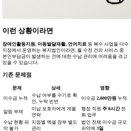
이런 상황이라면
장애인활동지원, 아동발달재활, 언어치료
등 복수 사업을 다수
지점에서 운영하는 복지법인이라면, 월 수천 건의 서비스 중
본인부담금이 발생하는 건에 대한 수납 관리에 어려움을 겪고
있을 수 있습니다.
기존 문제점
문제
상세
영향
수납 여부를 수기로 확
미수금 누적
미수금
2,800만원
누적
인, 누락 빈번
미납 보호자에게 개별
행정 직원
주 8시간
전
알림 부재
연락
화 업무
수납 현황 파
지점별 엑셀 장부 별도
법인 전체 미수금 규모
악 불가
관리
파악에
3일