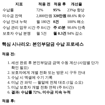
지표
적용 전
적용 후
개선율
수납률
72%
95%
23%p 향상
미수금 잔액
2,800만원
320만원
88.6% 회수
수납 안내 누락
월 180건
0건
100% 해소
수납 관리 업무 시간
주 8시간
주 45분
90.6% 단축
보호자 수납 분쟁
월 5건
월 0.3건
94% 감소
핵심 시나리오: 본인부담금 수납 프로세스
적용 전:
세션 완료 후 본인부담금 금액 수동 계산 (사업별 단가
확인 필요)
보호자에게 개별 전화 또는 방문 시 구두 안내
수납 시 엑셀에 수기 기록
미납 건 파악 — 월말에 전체 대조 (1일 소요)
미납 보호자 개별 전화 연락 (주 8시간)
결과: 수납률 72%, 미수금 지속 누적
적용 후: