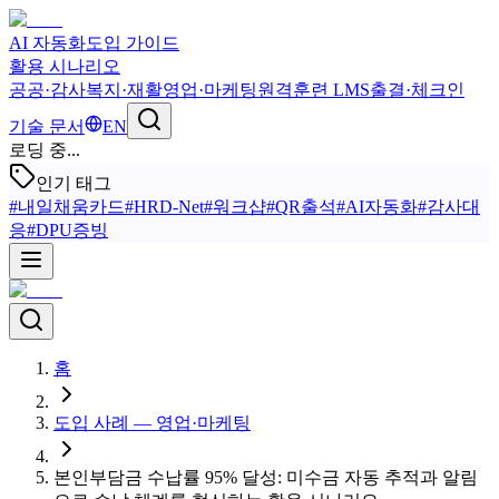
AI 자동화
도입 가이드
활용 시나리오
공공·감사
복지·재활
영업·마케팅
원격훈련 LMS
출결·체크인
기술 문서
EN
로딩 중...
인기 태그
#
내일채움카드
#
HRD-Net
#
워크샵
#
QR출석
#
AI자동화
#
감사대
응
#
DPU증빙
홈
도입 사례 — 영업·마케팅
본인부담금 수납률 95% 달성: 미수금 자동 추적과 알림