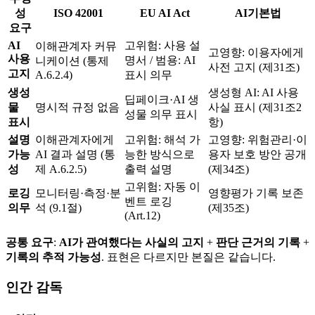
성
ISO 42001
EU AI Act
AI기본법
요구
AI
고위험: 사용 설
이해관계자 커뮤
고영향: 이용자에게
사용
명서 / 범용: AI
니케이션 (통제
사전 고지 (제31조)
고지
A.6.2.4)
표시 의무
생성
생성형 AI: AI 사용
딥페이크·AI 생
물
명시적 규정 없음
사실 표시 (제31조2
성물 의무 표시
표시
항)
설명
이해관계자에게
고위험: 해석 가
고영향: 위험관리·이
가능
AI 결과 설명 (통
능한 방식으로
용자 보호 방안 공개
성
제 A.6.2.5)
출력 설명
(제34조)
고위험: 자동 이
로깅
모니터링·측정·분
영향평가 기록 보존
벤트 로깅
의무
석 (9.1절)
(제35조)
(Art.12)
공통 요구
:
AI가 관여했다는 사실의 고지
+
판단 근거의 기록
+
기록의 추적 가능성
. 표현은 다르지만 본질은 같습니다.
인간 감독