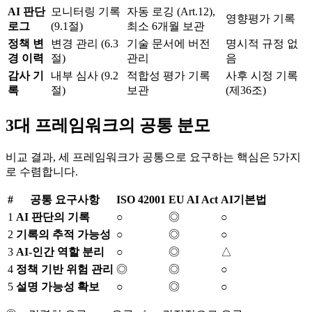
AI 판단
모니터링 기록
자동 로깅 (Art.12),
영향평가 기록
로그
(9.1절)
최소 6개월 보관
정책 변
변경 관리 (6.3
기술 문서에 버전
명시적 규정 없
경 이력
절)
관리
음
감사 기
내부 심사 (9.2
적합성 평가 기록
사후 시정 기록
록
절)
보관
(제36조)
3대 프레임워크의 공통 분모
비교 결과, 세 프레임워크가 공통으로 요구하는 핵심은 5가지
로 수렴합니다.
#
공통 요구사항
ISO 42001
EU AI Act
AI기본법
1
AI 판단의 기록
○
◎
○
2
기록의 추적 가능성
○
◎
○
3
AI-인간 역할 분리
○
◎
△
4
정책 기반 위험 관리
◎
◎
○
5
설명 가능성 확보
○
◎
○