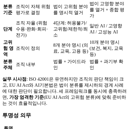
법이 고영향 분야
분류
조직이 자체 위험
법이 고위험 분야
를 열거 + 종합 평
기준
평가로 결정
를 명시적 열거
가
조직 자율 (위험
4단계: 허용불가/
일반 AI / 고영향
단계
수용·완화·회피·
고위험/제한적/최
AI / 고성능 AI
전가)
소
고위
10개 분야 명시
8개 분야 명시 (의
험 영
조직이 정의
(보건, 복지, 교육
료, 교육, 고용 등)
역
등)
분류
법률 + 가이드라
법률 + 과기부 확
조직 내부
주체
인
인
실무 시사점
: ISO 42001은 유연하지만 조직의 판단 책임이 크
고, EU AI Act와 AI기본법은 법이 분류를 제시하되 경계 사례
에 대한 판단이 필요합니다. 세 프레임워크를 동시에 충족하려
면,
가장 엄격한 기준
(EU AI Act의 고위험 분류)에 맞춰 준비하
는 것이 효율적입니다.
투명성 의무
투명