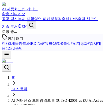
AI 자동화
도입 가이드
활용 시나리오
공공·감사
복지·재활
영업·마케팅
원격훈련 LMS
출결·체크인
기술 문서
EN
로딩 중...
인기 태그
#
내일채움카드
#
HRD-Net
#
워크샵
#
QR출석
#
AI자동화
#
감사대
응
#
DPU증빙
홈
AI 자동화
AI 거버넌스 프레임워크 비교: ISO 42001 vs EU AI Act vs