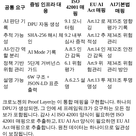
ISO
증빙 인프라 대
EU AI
AI기본법
42001 매
공통 요구
Act 매핑
응
매핑
핑
AI 판단 기
9.1 모니
Art.12 로
제35조 영향
DPU 자동 생성
록
터링
깅
평가 기록
추적 가능
SHA-256 해시 체
9.2 내부
Art.12 추
제34조 위험
성
인
심사 증적
적성
관리
AI-인간 역
A.8.5 인
Art.14 인
제32조 안전
AI Mode 기록
할 분리
간 감독
간 감독
성
정책 기반
5단계 거버넌스
6.1 위험
Art.9 위
제34조 위험
위험 관리
가드
평가
험관리
관리 방안
6W 구조 +
설명 가능
A.6.2.5 설
Art.13 투
제31조 투명
JSON-LD 표준
성
명
명성
성
출력
크로노젠의 Proof Layer는 이 통합 매핑을 구현합니다. 하나의
DPU가 생성되면, 그 안에 세 프레임워크가 요구하는 모든 정
보가 포함됩니다. 감사 시 ISO 42001 양식이 필요하면 ISO
42001 매핑으로 추출하고, EU AI Act 양식이 필요하면 EU AI
Act 매핑으로 추출합니다. 원천 데이터는 하나이므로 일관성
이 보장됩니다.