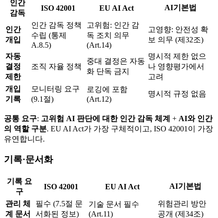
인간
AI기본법
ISO 42001
EU AI Act
감독
인간 감독 정책
고위험: 인간 감
인간
고영향: 안전성 확
수립 (통제
독 조치 의무
개입
보 의무 (제32조)
A.8.5)
(Art.14)
자동
명시적 제한 없으
중대 결정은 자동
결정
조직 자율 정책
나 영향평가에서
화 단독 금지
제한
고려
개입
모니터링 요구
로깅에 포함
명시적 규정 없음
기록
(9.1절)
(Art.12)
공통 요구
:
고위험 AI 판단에 대한 인간 감독 체계
+
AI와 인간
의 역할 구분
. EU AI Act가 가장 구체적이고, ISO 42001이 가장
유연합니다.
기록·문서화
기록 요
AI기본법
ISO 42001
EU AI Act
구
관리 체
필수 (7.5절 문
위험관리 방안
기술 문서 필수
계 문서
서화된 정보)
(Art.11)
공개 (제34조)