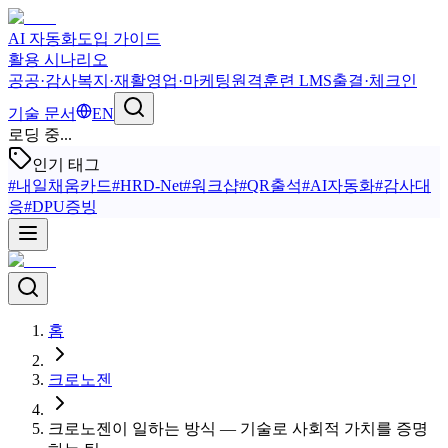
AI 자동화
도입 가이드
활용 시나리오
공공·감사
복지·재활
영업·마케팅
원격훈련 LMS
출결·체크인
기술 문서
EN
로딩 중...
인기 태그
#
내일채움카드
#
HRD-Net
#
워크샵
#
QR출석
#
AI자동화
#
감사대
응
#
DPU증빙
홈
크로노젠
크로노젠이 일하는 방식 — 기술로 사회적 가치를 증명