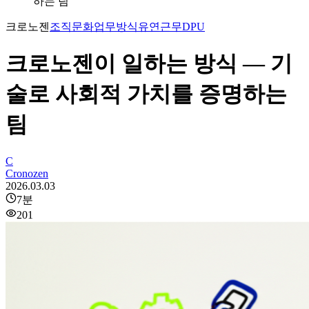
하는 팀
크로노젠
조직문화
업무방식
유연근무
DPU
크로노젠이 일하는 방식 — 기
술로 사회적 가치를 증명하는
팀
C
Cronozen
2026.03.03
7
분
201