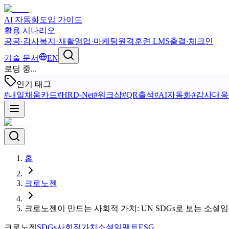
AI 자동화
도입 가이드
활용 시나리오
공공·감사
복지·재활
영업·마케팅
원격훈련 LMS
출결·체크인
기술 문서
EN
로딩 중...
인기 태그
#
내일채움카드
#
HRD-Net
#
워크샵
#
QR출석
#
AI자동화
#
감사대응
홈
크로노젠
크로노젠이 만드는 사회적 가치: UN SDGs로 보는 소셜
크로노젠
SDGs
사회적가치
소셜임팩트
ESG