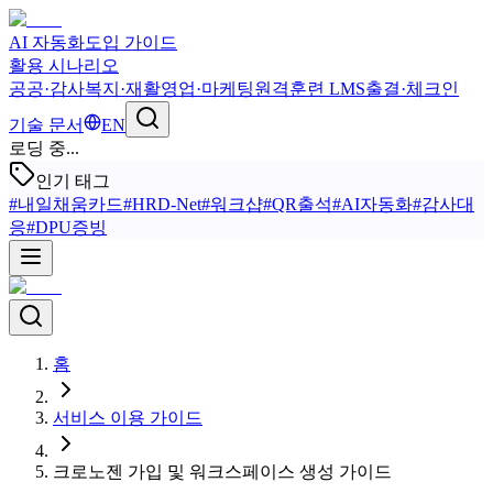
AI 자동화
도입 가이드
활용 시나리오
공공·감사
복지·재활
영업·마케팅
원격훈련 LMS
출결·체크인
기술 문서
EN
로딩 중...
인기 태그
#
내일채움카드
#
HRD-Net
#
워크샵
#
QR출석
#
AI자동화
#
감사대
응
#
DPU증빙
홈
서비스 이용 가이드
크로노젠 가입 및 워크스페이스 생성 가이드