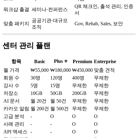
QR 체크인, 출석 관리, 인증
워크샵 출결
세미나·컨퍼런스
서
공공기관·대규모
맞춤 패키지
Gov, Rehab, Sales, 보안
조직
센터 관리 플랜
Plus ⭐
항목
Basic
Premium
Enterprise
월 가격
₩55,000
₩180,000
₩450,000
맞춤 견적
회원 수
30명
120명
400명
무제한
강사 수
5명
15명
무제한
무제한
저장소
10GB
50GB
200GB
무제한
AI 문서
월 20건
월 50건
무제한
무제한
카카오 알림
월 200건
월 500건
무제한
무제한
고급 분석
-
O
O
O
사례 관리
-
-
O
O
API 액세스
-
-
O
O