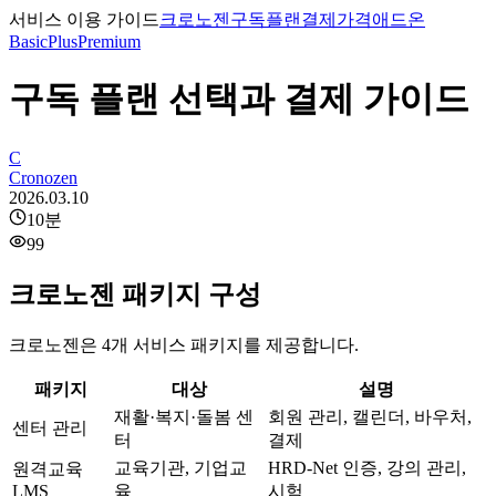
서비스 이용 가이드
크로노젠
구독
플랜
결제
가격
애드온
Basic
Plus
Premium
구독 플랜 선택과 결제 가이드
C
Cronozen
2026.03.10
10
분
99
크로노젠 패키지 구성
크로노젠은 4개 서비스 패키지를 제공합니다.
패키지
대상
설명
재활·복지·돌봄 센
회원 관리, 캘린더, 바우처,
센터 관리
터
결제
교육기관, 기업교
HRD-Net 인증, 강의 관리,
원격교육
LMS
육
시험