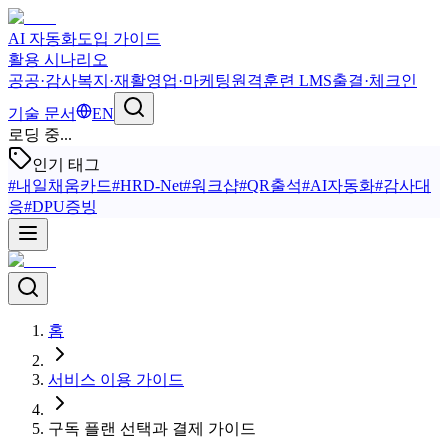
AI 자동화
도입 가이드
활용 시나리오
공공·감사
복지·재활
영업·마케팅
원격훈련 LMS
출결·체크인
기술 문서
EN
로딩 중...
인기 태그
#
내일채움카드
#
HRD-Net
#
워크샵
#
QR출석
#
AI자동화
#
감사대
응
#
DPU증빙
홈
서비스 이용 가이드
구독 플랜 선택과 결제 가이드