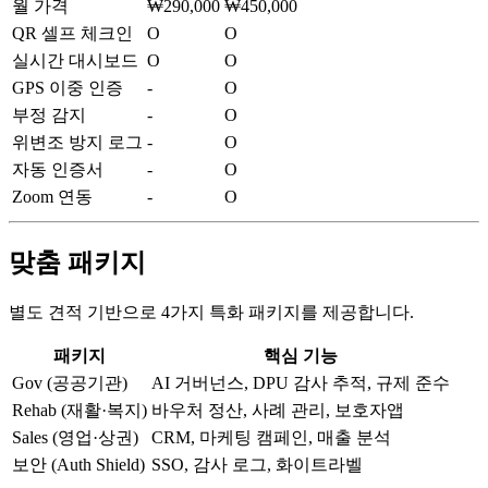
월 가격
₩290,000
₩450,000
QR 셀프 체크인
O
O
실시간 대시보드
O
O
GPS 이중 인증
-
O
부정 감지
-
O
위변조 방지 로그
-
O
자동 인증서
-
O
Zoom 연동
-
O
맞춤 패키지
별도 견적 기반으로 4가지 특화 패키지를 제공합니다.
패키지
핵심 기능
Gov (공공기관)
AI 거버넌스, DPU 감사 추적, 규제 준수
Rehab (재활·복지)
바우처 정산, 사례 관리, 보호자앱
Sales (영업·상권)
CRM, 마케팅 캠페인, 매출 분석
보안 (Auth Shield)
SSO, 감사 로그, 화이트라벨