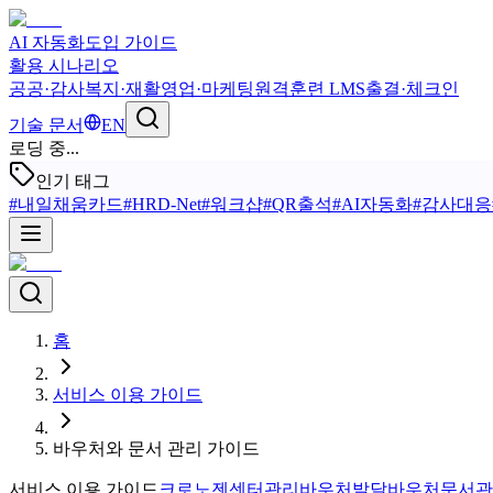
AI 자동화
도입 가이드
활용 시나리오
공공·감사
복지·재활
영업·마케팅
원격훈련 LMS
출결·체크인
기술 문서
EN
로딩 중...
인기 태그
#
내일채움카드
#
HRD-Net
#
워크샵
#
QR출석
#
AI자동화
#
감사대응
홈
서비스 이용 가이드
바우처와 문서 관리 가이드
서비스 이용 가이드
크로노젠
센터관리
바우처
발달바우처
문서관