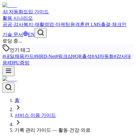
AI 자동화
도입 가이드
활용 시나리오
공공·감사
복지·재활
영업·마케팅
원격훈련 LMS
출결·체크인
기술 문서
EN
로딩 중...
인기 태그
#
내일채움카드
#
HRD-Net
#
워크샵
#
QR출석
#
AI자동화
#
감사대
응
#
DPU증빙
홈
서비스 이용 가이드
기록 관리 가이드 — 활동·건강·의료