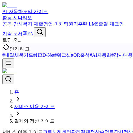
AI 자동화
도입 가이드
활용 시나리오
공공·감사
복지·재활
영업·마케팅
원격훈련 LMS
출결·체크인
기술 문서
EN
로딩 중...
인기 태그
#
내일채움카드
#
HRD-Net
#
워크샵
#
QR출석
#
AI자동화
#
감사대응
홈
서비스 이용 가이드
결제와 정산 가이드
서비스 이용 가이드
크로노젠
센터관리
결제
정산
수업료
강사정산