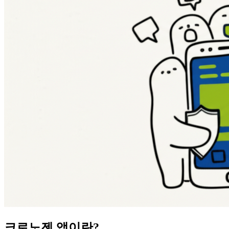
크로노젠 앱이란?