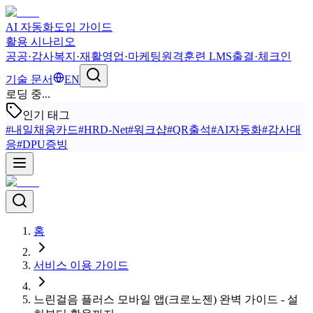
AI 자동화
도입 가이드
활용 시나리오
공공·감사
복지·재활
영업·마케팅
원격훈련 LMS
출결·체크인
기술 문서
EN
로딩 중...
인기 태그
#
내일채움카드
#
HRD-Net
#
워크샵
#
QR출석
#
AI자동화
#
감사대
응
#
DPU증빙
홈
서비스 이용 가이드
느린걸음 플러스 모바일 앱(크로노젠) 완벽 가이드 - 설