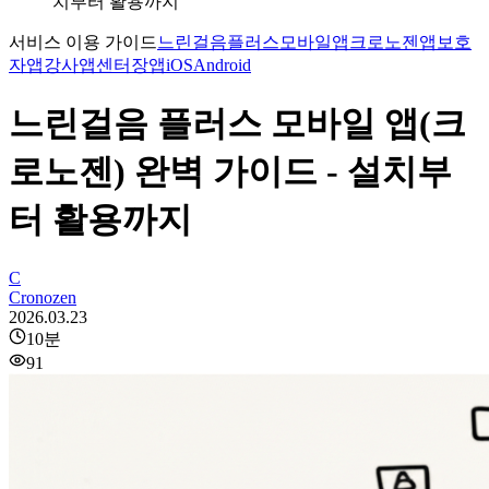
치부터 활용까지
서비스 이용 가이드
느린걸음플러스
모바일앱
크로노젠앱
보호
자앱
강사앱
센터장앱
iOS
Android
느린걸음 플러스 모바일 앱(크
로노젠) 완벽 가이드 - 설치부
터 활용까지
C
Cronozen
2026.03.23
10
분
91