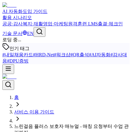
AI 자동화
도입 가이드
활용 시나리오
공공·감사
복지·재활
영업·마케팅
원격훈련 LMS
출결·체크인
기술 문서
EN
로딩 중...
인기 태그
#
내일채움카드
#
HRD-Net
#
워크샵
#
QR출석
#
AI자동화
#
감사대
응
#
DPU증빙
홈
서비스 이용 가이드
느린걸음 플러스 보호자 매뉴얼 - 매칭 요청부터 수업 관