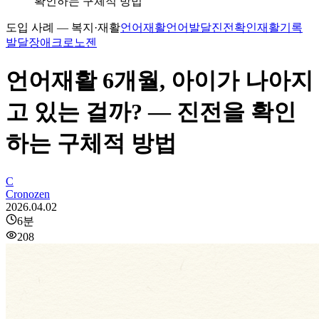
확인하는 구체적 방법
도입 사례 — 복지·재활
언어재활
언어발달
진전확인
재활기록
발달장애
크로노젠
언어재활 6개월, 아이가 나아지
고 있는 걸까? — 진전을 확인
하는 구체적 방법
C
Cronozen
2026.04.02
6
분
208