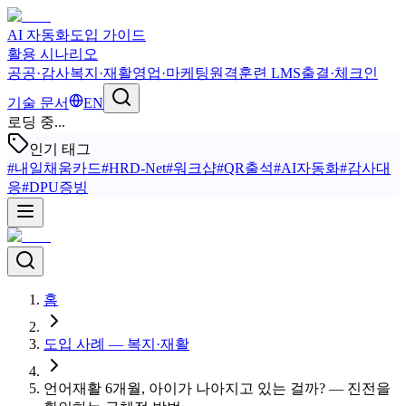
AI 자동화
도입 가이드
활용 시나리오
공공·감사
복지·재활
영업·마케팅
원격훈련 LMS
출결·체크인
기술 문서
EN
로딩 중...
인기 태그
#
내일채움카드
#
HRD-Net
#
워크샵
#
QR출석
#
AI자동화
#
감사대
응
#
DPU증빙
홈
도입 사례 — 복지·재활
언어재활 6개월, 아이가 나아지고 있는 걸까? — 진전을