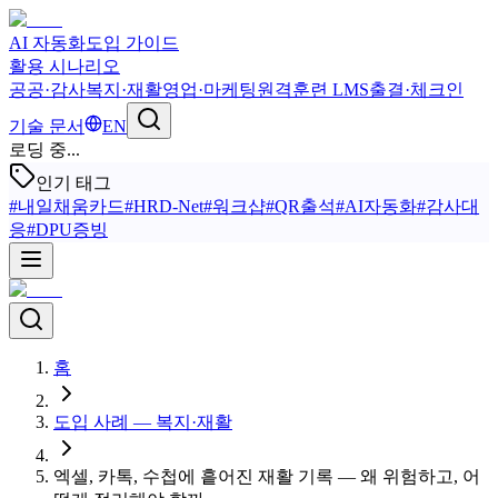
AI 자동화
도입 가이드
활용 시나리오
공공·감사
복지·재활
영업·마케팅
원격훈련 LMS
출결·체크인
기술 문서
EN
로딩 중...
인기 태그
#
내일채움카드
#
HRD-Net
#
워크샵
#
QR출석
#
AI자동화
#
감사대
응
#
DPU증빙
홈
도입 사례 — 복지·재활
엑셀, 카톡, 수첩에 흩어진 재활 기록 — 왜 위험하고, 어