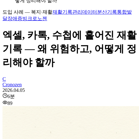
떻게 정리해야 할까
도입 사례 — 복지·재활
재활기록관리
데이터분산
기록통합
발
달장애
증빙
크로노젠
엑셀, 카톡, 수첩에 흩어진 재활
기록 — 왜 위험하고, 어떻게 정
리해야 할까
C
Cronozen
2026.04.05
6
분
89