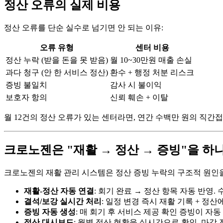
정산 오류의 실제 비용
정산 오류를 단순 실수로 넘기면 안 되는 이유:
오류 유형
센터 비용
정산 누락 (받을 돈을 못 받음)
월 10~30만원 매출 손실
과다 청구 (안 한 서비스 정산)
환수 + 행정 처분 리스크
증빙 불일치
감사 시 불이익
보호자 항의
신뢰 훼손 + 이탈
월 12건의 정산 오류가 있는 센터라면, 연간 수백만 원의 직간
크로노젠은 "재활 → 정산 → 증빙"을 
크로노젠의 재활 관리 시스템은 정산 증빙 누락의 구조적 원인
재활-정산 자동 연결
: 회기 완료 → 정산 항목 자동 반영.
결석/보강 실시간 처리
: 일정 변경 즉시 재활 기록 + 정산
증빙 자동 생성
: 매 회기 후 서비스 제공 확인 증빙이 자동
정산 대시보드
: 월별 정산 현황을 실시간으로 확인, 마감 