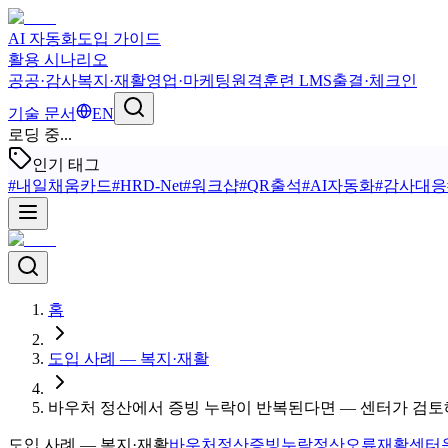
AI 자동화
도입 가이드
활용 시나리오
공공·감사
복지·재활
영업·마케팅
원격훈련 LMS
출결·체크인
기술 문서
EN
로딩 중...
인기 태그
#
내일채움카드
#
HRD-Net
#
워크샵
#
QR출석
#
AI자동화
#
감사대응
홈
도입 사례 — 복지·재활
바우처 정산에서 증빙 누락이 반복된다면 — 센터가 검토
도입 사례 — 복지·재활
바우처정산
증빙누락
정산오류
재활센터