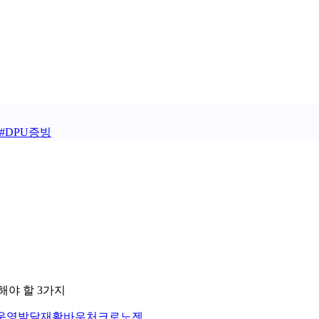
#
DPU증빙
해야 할 3가지
운영
발달재활바우처
크로노젠