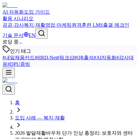
AI 자동화
도입 가이드
활용 시나리오
공공·감사
복지·재활
영업·마케팅
원격훈련 LMS
출결·체크인
기술 문서
EN
로딩 중...
인기 태그
#
내일채움카드
#
HRD-Net
#
워크샵
#
QR출석
#
AI자동화
#
감사대
응
#
DPU증빙
홈
도입 사례 — 복지·재활
2026 발달재활바우처 단가 인상 총정리: 보호자와 센터