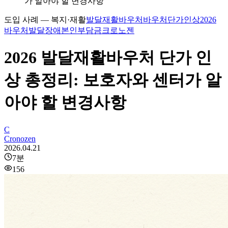
가 알아야 할 변경사항
도입 사례 — 복지·재활
발달재활바우처
바우처단가인상
2026
바우처
발달장애
본인부담금
크로노젠
2026 발달재활바우처 단가 인
상 총정리: 보호자와 센터가 알
아야 할 변경사항
C
Cronozen
2026.04.21
7
분
156