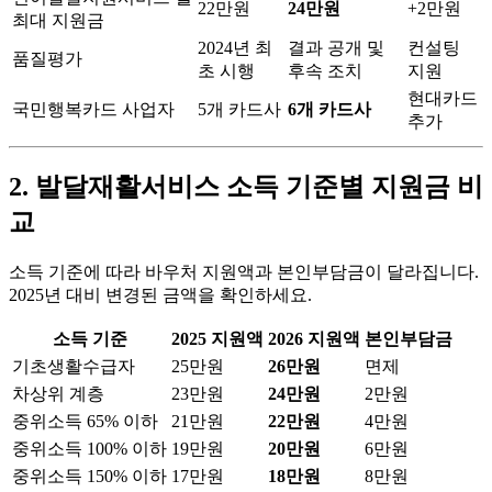
22만원
24만원
+2만원
최대 지원금
2024년 최
결과 공개 및
컨설팅
품질평가
초 시행
후속 조치
지원
현대카드
국민행복카드 사업자
5개 카드사
6개 카드사
추가
2. 발달재활서비스 소득 기준별 지원금 비
교
소득 기준에 따라 바우처 지원액과 본인부담금이 달라집니다.
2025년 대비 변경된 금액을 확인하세요.
소득 기준
2025 지원액
2026 지원액
본인부담금
기초생활수급자
25만원
26만원
면제
차상위 계층
23만원
24만원
2만원
중위소득 65% 이하
21만원
22만원
4만원
중위소득 100% 이하
19만원
20만원
6만원
중위소득 150% 이하
17만원
18만원
8만원