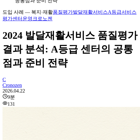
공통점과 준비 전략
도입 사례 — 복지·재활
품질평가
발달재활서비스
A등급
서비스
평가
센터운영
크로노젠
2024 발달재활서비스 품질평가
결과 분석: A등급 센터의 공통
점과 준비 전략
C
Cronozen
2026.04.22
9
분
131