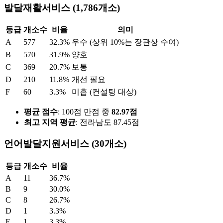
발달재활서비스 (1,786개소)
등급
개소수
비율
의미
A
577
32.3%
우수 (상위 10%는 장관상 수여)
B
570
31.9%
양호
C
369
20.7%
보통
D
210
11.8%
개선 필요
F
60
3.3%
미흡 (컨설팅 대상)
평균 점수
: 100점 만점 중
82.97점
최고 지역 평균
: 전라남도 87.45점
언어발달지원서비스 (30개소)
등급
개소수
비율
A
11
36.7%
B
9
30.0%
C
8
26.7%
D
1
3.3%
F
1
3.3%