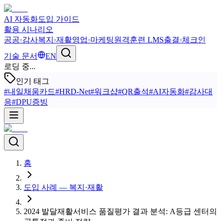
AI 자동화
도입 가이드
활용 시나리오
공공·감사
복지·재활
영업·마케팅
원격훈련 LMS
출결·체크인
기술 문서
EN
로딩 중...
인기 태그
#
내일채움카드
#
HRD-Net
#
워크샵
#
QR출석
#
AI자동화
#
감사대
응
#
DPU증빙
홈
도입 사례 — 복지·재활
2024 발달재활서비스 품질평가 결과 분석: A등급 센터의