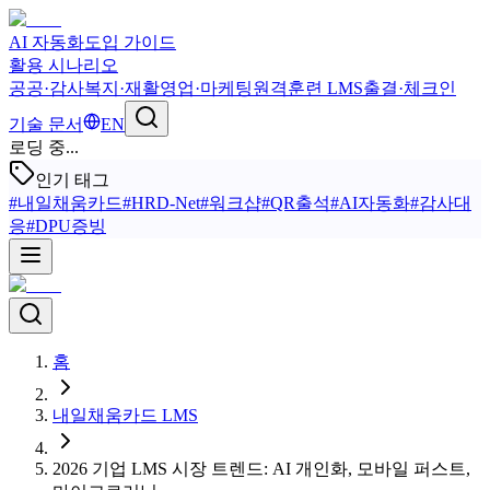
AI 자동화
도입 가이드
활용 시나리오
공공·감사
복지·재활
영업·마케팅
원격훈련 LMS
출결·체크인
기술 문서
EN
로딩 중...
인기 태그
#
내일채움카드
#
HRD-Net
#
워크샵
#
QR출석
#
AI자동화
#
감사대
응
#
DPU증빙
홈
내일채움카드 LMS
2026 기업 LMS 시장 트렌드: AI 개인화, 모바일 퍼스트,