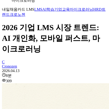
마이크로러닝
내일채움카드 LMS
LMS
AI학습
기업교육
마이크로러닝
HRD트
렌드
크로노젠
2026 기업 LMS 시장 트렌드:
AI 개인화, 모바일 퍼스트, 마
이크로러닝
C
Cronozen
2026.04.13
8
분
309