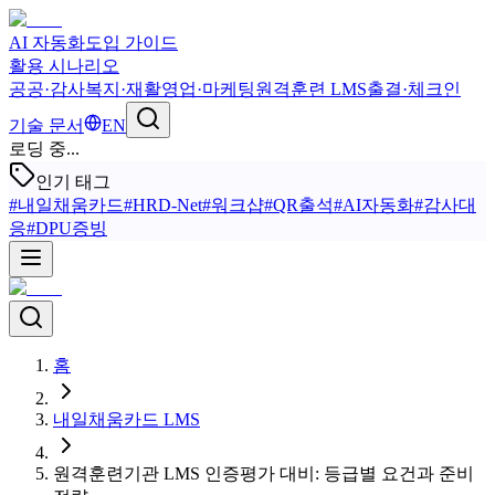
AI 자동화
도입 가이드
활용 시나리오
공공·감사
복지·재활
영업·마케팅
원격훈련 LMS
출결·체크인
기술 문서
EN
로딩 중...
인기 태그
#
내일채움카드
#
HRD-Net
#
워크샵
#
QR출석
#
AI자동화
#
감사대
응
#
DPU증빙
홈
내일채움카드 LMS
원격훈련기관 LMS 인증평가 대비: 등급별 요건과 준비