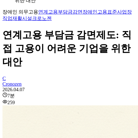
위한 대안
장애인 의무고용
연계고용
부담금감면
장애인고용
표준사업장
직업재활시설
크로노젠
연계고용 부담금 감면제도: 직
접 고용이 어려운 기업을 위한
대안
C
Cronozen
2026.04.07
7
분
259