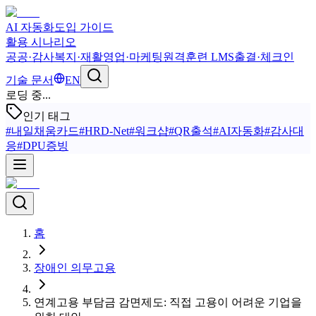
AI 자동화
도입 가이드
활용 시나리오
공공·감사
복지·재활
영업·마케팅
원격훈련 LMS
출결·체크인
기술 문서
EN
로딩 중...
인기 태그
#
내일채움카드
#
HRD-Net
#
워크샵
#
QR출석
#
AI자동화
#
감사대
응
#
DPU증빙
홈
장애인 의무고용
연계고용 부담금 감면제도: 직접 고용이 어려운 기업을