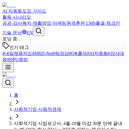
AI 자동화
도입 가이드
활용 시나리오
공공·감사
복지·재활
영업·마케팅
원격훈련 LMS
출결·체크인
기술 문서
EN
로딩 중...
인기 태그
#
내일채움카드
#
HRD-Net
#
워크샵
#
QR출석
#
AI자동화
#
감사대
응
#
DPU증빙
홈
사회적기업·사회적경제
사회적기업 사업보고서, 4월·10월 마감 30분 만에 끝내