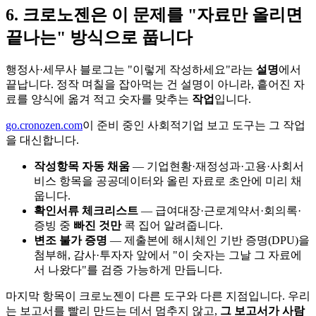
6. 크로노젠은 이 문제를 "자료만 올리면
끝나는" 방식으로 풉니다
행정사·세무사 블로그는 "이렇게 작성하세요"라는
설명
에서
끝납니다. 정작 며칠을 잡아먹는 건 설명이 아니라, 흩어진 자
료를 양식에 옮겨 적고 숫자를 맞추는
작업
입니다.
go.cronozen.com
이 준비 중인 사회적기업 보고 도구는 그 작업
을 대신합니다.
작성항목 자동 채움
— 기업현황·재정성과·고용·사회서
비스 항목을 공공데이터와 올린 자료로 초안에 미리 채
웁니다.
확인서류 체크리스트
— 급여대장·근로계약서·회의록·
증빙 중
빠진 것만
콕 집어 알려줍니다.
변조 불가 증명
— 제출본에 해시체인 기반 증명(DPU)을
첨부해, 감사·투자자 앞에서 "이 숫자는 그날 그 자료에
서 나왔다"를 검증 가능하게 만듭니다.
마지막 항목이 크로노젠이 다른 도구와 다른 지점입니다. 우리
는 보고서를 빨리 만드는 데서 멈추지 않고,
그 보고서가 사람