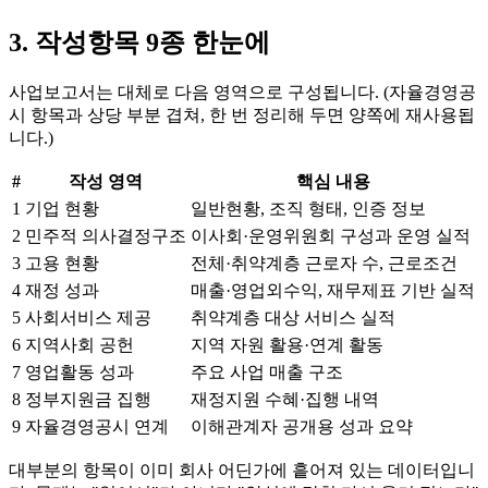
3. 작성항목 9종 한눈에
사업보고서는 대체로 다음 영역으로 구성됩니다. (자율경영공
시 항목과 상당 부분 겹쳐, 한 번 정리해 두면 양쪽에 재사용됩
니다.)
#
작성 영역
핵심 내용
1
기업 현황
일반현황, 조직 형태, 인증 정보
2
민주적 의사결정구조
이사회·운영위원회 구성과 운영 실적
3
고용 현황
전체·취약계층 근로자 수, 근로조건
4
재정 성과
매출·영업외수익, 재무제표 기반 실적
5
사회서비스 제공
취약계층 대상 서비스 실적
6
지역사회 공헌
지역 자원 활용·연계 활동
7
영업활동 성과
주요 사업 매출 구조
8
정부지원금 집행
재정지원 수혜·집행 내역
9
자율경영공시 연계
이해관계자 공개용 성과 요약
대부분의 항목이 이미 회사 어딘가에 흩어져 있는 데이터입니