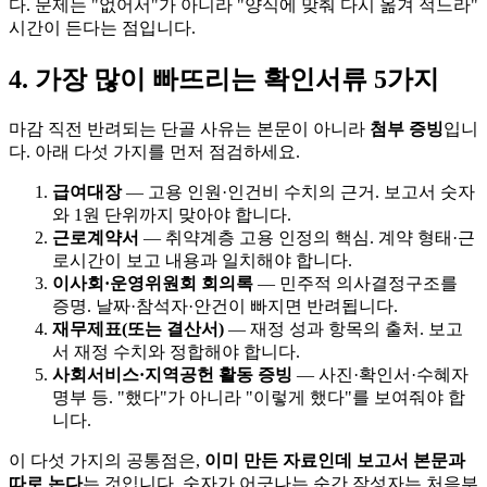
다. 문제는 "없어서"가 아니라 "양식에 맞춰 다시 옮겨 적느라"
시간이 든다는 점입니다.
4. 가장 많이 빠뜨리는 확인서류 5가지
마감 직전 반려되는 단골 사유는 본문이 아니라
첨부 증빙
입니
다. 아래 다섯 가지를 먼저 점검하세요.
급여대장
— 고용 인원·인건비 수치의 근거. 보고서 숫자
와 1원 단위까지 맞아야 합니다.
근로계약서
— 취약계층 고용 인정의 핵심. 계약 형태·근
로시간이 보고 내용과 일치해야 합니다.
이사회·운영위원회 회의록
— 민주적 의사결정구조를
증명. 날짜·참석자·안건이 빠지면 반려됩니다.
재무제표(또는 결산서)
— 재정 성과 항목의 출처. 보고
서 재정 수치와 정합해야 합니다.
사회서비스·지역공헌 활동 증빙
— 사진·확인서·수혜자
명부 등. "했다"가 아니라 "이렇게 했다"를 보여줘야 합
니다.
이 다섯 가지의 공통점은,
이미 만든 자료인데 보고서 본문과
따로 논다
는 것입니다. 숫자가 어긋나는 순간 작성자는 처음부