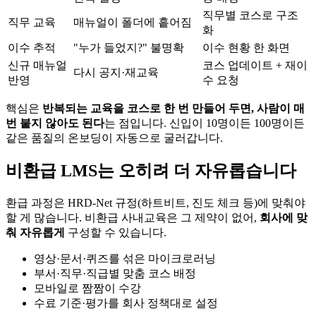
직무별 코스로 구조
직무 교육
매뉴얼이 폴더에 흩어짐
화
이수 추적
"누가 들었지?" 불명확
이수 현황 한 화면
신규 매뉴얼
코스 업데이트 + 재이
다시 공지·재교육
반영
수 요청
핵심은
반복되는 교육을 코스로 한 번 만들어 두면, 사람이 매
번 붙지 않아도 된다
는 점입니다. 신입이 10명이든 100명이든
같은 품질의 온보딩이 자동으로 굴러갑니다.
비환급 LMS는 오히려 더 자유롭습니다
환급 과정은 HRD-Net 규정(하트비트, 진도 체크 등)에 맞춰야
할 게 많습니다. 비환급 사내교육은 그 제약이 없어,
회사에 맞
춰 자유롭게
구성할 수 있습니다.
영상·문서·퀴즈를 섞은 마이크로러닝
부서·직무·직급별 맞춤 코스 배정
모바일로 짬짬이 수강
수료 기준·평가를 회사 정책대로 설정