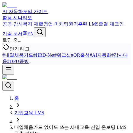
AI 자동화
도입 가이드
활용 시나리오
공공·감사
복지·재활
영업·마케팅
원격훈련 LMS
출결·체크인
기술 문서
EN
로딩 중...
인기 태그
#
내일채움카드
#
HRD-Net
#
워크샵
#
QR출석
#
AI자동화
#
감사대
응
#
DPU증빙
홈
기업교육 LMS
내일채움카드 없이도 쓰는 사내교육·신입 온보딩 LMS