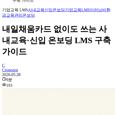
구축 가이드
기업교육 LMS
사내교육
신입온보딩
기업교육
LMS
이러닝
비환
급
교육관리
온보딩
내일채움카드 없이도 쓰는 사
내교육·신입 온보딩 LMS 구축
가이드
C
Cronozen
2026.05.28
9
분
193