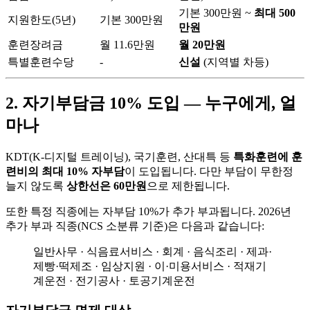
기본 300만원 ~
최대 500
지원한도(5년)
기본 300만원
만원
훈련장려금
월 11.6만원
월 20만원
특별훈련수당
-
신설
(지역별 차등)
2. 자기부담금 10% 도입 — 누구에게, 얼
마나
KDT(K-디지털 트레이닝), 국기훈련, 산대특 등
특화훈련에 훈
련비의 최대 10% 자부담
이 도입됩니다. 다만 부담이 무한정
늘지 않도록
상한선은 60만원
으로 제한됩니다.
또한 특정 직종에는 자부담 10%가 추가 부과됩니다. 2026년
추가 부과 직종(NCS 소분류 기준)은 다음과 같습니다:
일반사무 · 식음료서비스 · 회계 · 음식조리 · 제과·
제빵·떡제조 · 임상지원 · 이·미용서비스 · 적재기
계운전 · 전기공사 · 토공기계운전