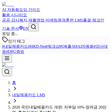
AI 자동화
도입 가이드
활용 시나리오
공공·감사
복지·재활
영업·마케팅
원격훈련 LMS
출결·체크인
기술 문서
EN
로딩 중...
인기 태그
#
내일채움카드
#
HRD-Net
#
워크샵
#
QR출석
#
AI자동화
#
감사대
응
#
DPU증빙
홈
내일채움카드 LMS
2026 국민내일배움카드 개편: 자부담 10%·장려금 20만