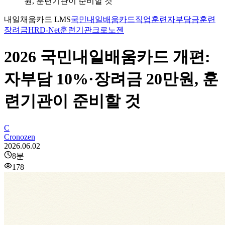
원, 훈련기관이 준비할 것
내일채움카드 LMS
국민내일배움카드
직업훈련
자부담금
훈련
장려금
HRD-Net
훈련기관
크로노젠
2026 국민내일배움카드 개편:
자부담 10%·장려금 20만원, 훈
련기관이 준비할 것
C
Cronozen
2026.06.02
8
분
178