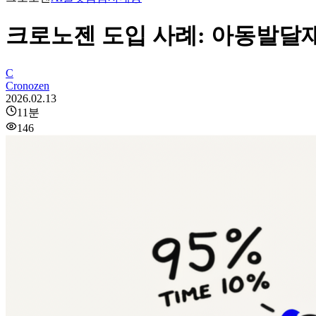
크로노젠 도입 사례: 아동발달재
C
Cronozen
2026.02.13
11
분
146