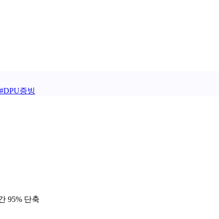
#
DPU증빙
 95% 단축