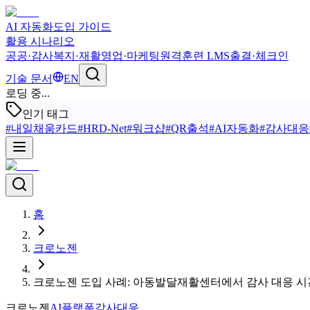
AI 자동화
도입 가이드
활용 시나리오
공공·감사
복지·재활
영업·마케팅
원격훈련 LMS
출결·체크인
기술 문서
EN
로딩 중...
인기 태그
#
내일채움카드
#
HRD-Net
#
워크샵
#
QR출석
#
AI자동화
#
감사대응
홈
크로노젠
크로노젠 도입 사례: 아동발달재활센터에서 감사 대응 시간
크로노젠
AI플랫폼
감사대응