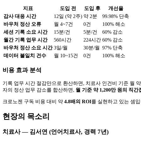
지표
도입 전
도입 후
개선율
감사 대응 시간
12일 (약 2주)
약 2분
99.98% 단축
바우처 정산 오류
월 4~7건
0건
100% 해소
세션 기록 소요 시간
15분/건
5분/건
60% 감소
월간 기록 업무 시간
560시간
224시간
60% 감소
바우처 정산 소요 시간
3일/월
30분/월
97% 단축
데이터 불일치 건수
월 10~15건
0건
100% 해소
비용 효과 분석
기록 업무 시간 절감만으로 환산하면, 치료사 인건비 기준 월 약 
자의 정산 업무 감소를 합산하면,
월 기준 약 1,200만 원의 직
크로노젠 구독 비용 대비 약
4.8배의 ROI
를 실현하고 있는 셈입
현장의 목소리
치료사 — 김서연 (언어치료사, 경력 7년)