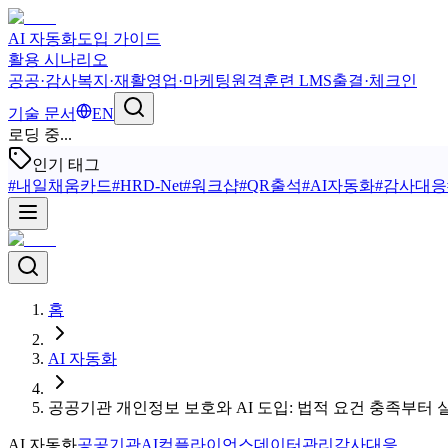
AI 자동화
도입 가이드
활용 시나리오
공공·감사
복지·재활
영업·마케팅
원격훈련 LMS
출결·체크인
기술 문서
EN
로딩 중...
인기 태그
#
내일채움카드
#
HRD-Net
#
워크샵
#
QR출석
#
AI자동화
#
감사대응
홈
AI 자동화
공공기관 개인정보 보호와 AI 도입: 법적 요건 충족부터
AI 자동화
공공기관AI
컴플라이언스
데이터관리
감사대응