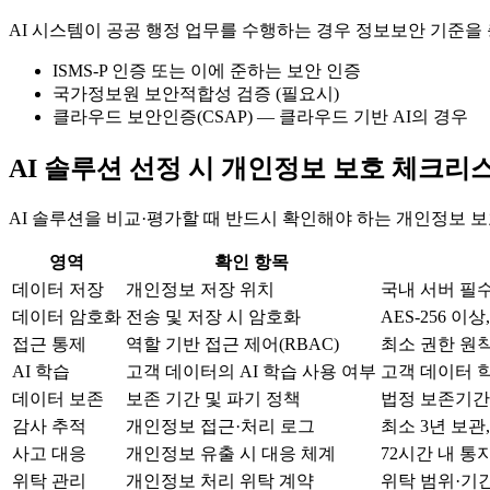
AI 시스템이 공공 행정 업무를 수행하는 경우 정보보안 기준을
ISMS-P 인증 또는 이에 준하는 보안 인증
국가정보원 보안적합성 검증 (필요시)
클라우드 보안인증(CSAP) — 클라우드 기반 AI의 경우
AI 솔루션 선정 시 개인정보 보호 체크리
AI 솔루션을 비교·평가할 때 반드시 확인해야 하는 개인정보 
영역
확인 항목
데이터 저장
개인정보 저장 위치
국내 서버 필수
데이터 암호화
전송 및 저장 시 암호화
AES-256 이상,
접근 통제
역할 기반 접근 제어(RBAC)
최소 권한 원
AI 학습
고객 데이터의 AI 학습 사용 여부
고객 데이터 
데이터 보존
보존 기간 및 파기 정책
법정 보존기간 
감사 추적
개인정보 접근·처리 로그
최소 3년 보관
사고 대응
개인정보 유출 시 대응 체계
72시간 내 통
위탁 관리
개인정보 처리 위탁 계약
위탁 범위·기