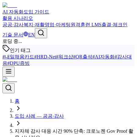
AI 자동화
도입 가이드
활용 시나리오
공공·감사
복지·재활
영업·마케팅
원격훈련 LMS
출결·체크인
기술 문서
EN
로딩 중...
인기 태그
#
내일채움카드
#
HRD-Net
#
워크샵
#
QR출석
#
AI자동화
#
감사대
응
#
DPU증빙
홈
도입 사례 — 공공·감사
지자체 감사 대응 시간 90% 단축: 크로노젠 Gov Proof 활