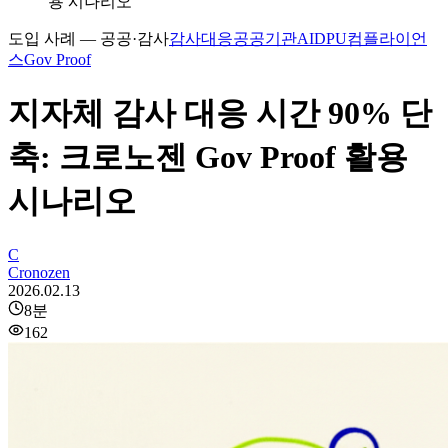
용 시나리오
도입 사례 — 공공·감사
감사대응
공공기관AI
DPU
컴플라이언
스
Gov Proof
지자체 감사 대응 시간 90% 단
축: 크로노젠 Gov Proof 활용
시나리오
C
Cronozen
2026.02.13
8
분
162