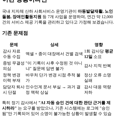
국내 지자체 산하 사회서비스 운영기관이
아동발달재활, 노인
돌봄, 장애인활동지원
등 7개 사업을 운영하며, 연간 약 12,000
건의 서비스 제공 기록을 관리하고 있다고 가정해 보겠습니다.
기존 문제점
문제
상세
영향
감사 자료
1회 감사당
평균
엑셀 + 종이 대장에서 건별 검색
수동 수집
12일
소요
증빙 무결성
"이 기록이 사후 수정된 것 아니
감사 지적 반복
의심
냐" 질문에 답변 불가
정책 변경
바우처 단가 변경 시점 추적 불
정산 오류 소명
이력 부재
가
실패
담당자 퇴사
인수인계 문서 부실 → 과거 결
감사 대응 역량
시 단절
정 맥락 상실
저하
특히 정기 감사에서
"AI 자동 승인 건에 대한 판단 근거를 제
시하라"
는 요구를 받았으나, 기존 시스템에는 로그에 "승인
됨"만 기록되어 있어 소명이 불가능한 상황이 발생할 수 있습