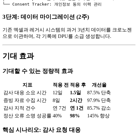
3단계: 데이터 마이그레이션 (2주)
기존 엑셀과 레거시 시스템의 과거 3년치 데이터를 크로노젠
으로 이관하며, 각 기록에 DPU를 소급 생성합니다.
기대 효과
기대할 수 있는 정량적 효과
지표
적용 전
적용 후
개선율
감사 대응 소요 시간
12일
1.5일
87.5% 단축
증빙 자료 수집 시간
8일
2시간
97.9% 단축
감사 지적 건수
연 7건
연 1건
85.7% 감소
정산 오류 소명 성공률
40%
98%
145% 향상
핵심 시나리오: 감사 요청 대응