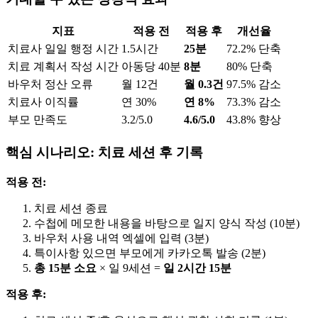
지표
적용 전
적용 후
개선율
치료사 일일 행정 시간
1.5시간
25분
72.2% 단축
치료 계획서 작성 시간
아동당 40분
8분
80% 단축
바우처 정산 오류
월 12건
월 0.3건
97.5% 감소
치료사 이직률
연 30%
연 8%
73.3% 감소
부모 만족도
3.2/5.0
4.6/5.0
43.8% 향상
핵심 시나리오: 치료 세션 후 기록
적용 전:
치료 세션 종료
수첩에 메모한 내용을 바탕으로 일지 양식 작성 (10분)
바우처 사용 내역 엑셀에 입력 (3분)
특이사항 있으면 부모에게 카카오톡 발송 (2분)
총 15분 소요
× 일 9세션 =
일 2시간 15분
적용 후: