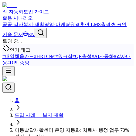
AI 자동화
도입 가이드
활용 시나리오
공공·감사
복지·재활
영업·마케팅
원격훈련 LMS
출결·체크인
기술 문서
EN
로딩 중...
인기 태그
#
내일채움카드
#
HRD-Net
#
워크샵
#
QR출석
#
AI자동화
#
감사대
응
#
DPU증빙
홈
도입 사례 — 복지·재활
아동발달재활센터 운영 자동화: 치료사 행정 업무 70%