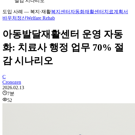
절감 시나리오
도입 사례 — 복지·재활
복지센터자동화
재활센터
치료계획서
바우처정산
Welfare Rehab
아동발달재활센터 운영 자동
화: 치료사 행정 업무 70% 절
감 시나리오
C
Cronozen
2026.02.13
7
분
52